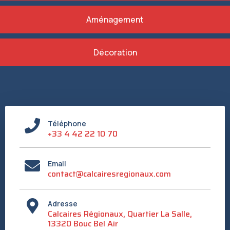
Aménagement
Décoration
Téléphone
+33 4 42 22 10 70
Email
contact@calcairesregionaux.com
Adresse
Calcaires Régionaux, Quartier La Salle,
13320 Bouc Bel Air