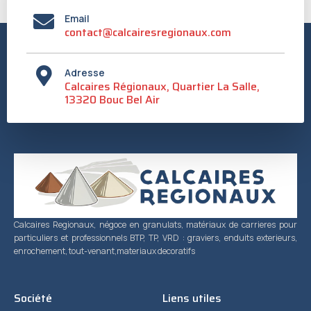
Email
contact@calcairesregionaux.com
Adresse
Calcaires Régionaux, Quartier La Salle,
13320 Bouc Bel Air
Calcaires Regionaux, négoce en granulats, matériaux de carrieres pour
particuliers et professionnels BTP, TP, VRD : graviers, enduits exterieurs,
enrochement, tout-venant,materiaux decoratifs
Société
Liens utiles