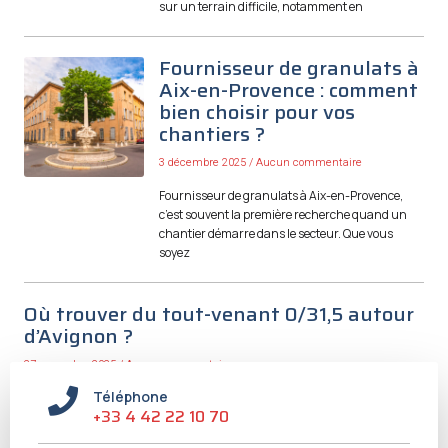
sur un terrain difficile, notamment en
Fournisseur de granulats à
Aix-en-Provence : comment
bien choisir pour vos
chantiers ?
3 décembre 2025
Aucun commentaire
Fournisseur de granulats à Aix-en-Provence,
c’est souvent la première recherche quand un
chantier démarre dans le secteur. Que vous
soyez
Où trouver du tout-venant 0/31,5 autour
d’Avignon ?
27 novembre 2025
Aucun commentaire
Téléphone
Trouver où trouver du tout-venant 0/31,5 autour d’Avignon est une
+33 4 42 22 10 70
question fréquente dès qu’on démarre un chantier de terrassement ou