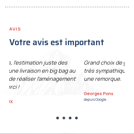
AVIS
Votre avis est important
Grand choix de graviers et sables, accueil
Tr
u
très sympathique et chargement rapide sur
su
t
une remorque.
to
Georges Pons
Fr
depuis Google
dep