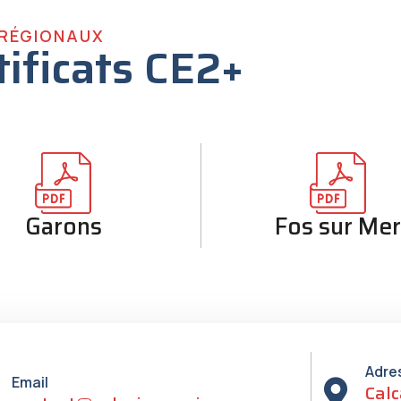
 RÉGIONAUX
tificats CE2+
Garons
Fos sur Me
Adre
Email
Calc