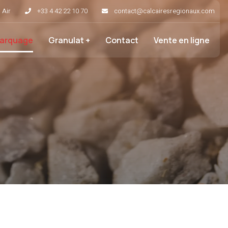
 Air
+33 4 42 22 10 70
contact@calcairesregionaux.com
Marquage
Granulat +
Contact
Vente en ligne