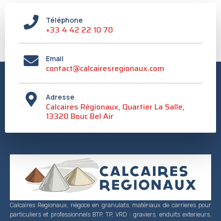
Téléphone
+33 4 42 22 10 70
Email
contact@calcairesregionaux.com
Adresse
Calcaires Régionaux, Quartier La Salle,
13320 Bouc Bel Air
Calcaires Regionaux, négoce en granulats, matériaux de carrieres pour
particuliers et professionnels BTP, TP, VRD : graviers, enduits exterieurs,