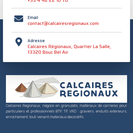
+33 4 42 22 10 70
Email
contact@calcairesregionaux.com
Adresse
Calcaires Régionaux, Quartier La Salle,
13320 Bouc Bel Air
Calcaires Regionaux, négoce en granulats, matériaux de carrieres pour
particuliers et professionnels BTP, TP, VRD : graviers, enduits exterieurs,
enrochement, tout-venant,materiaux decoratifs